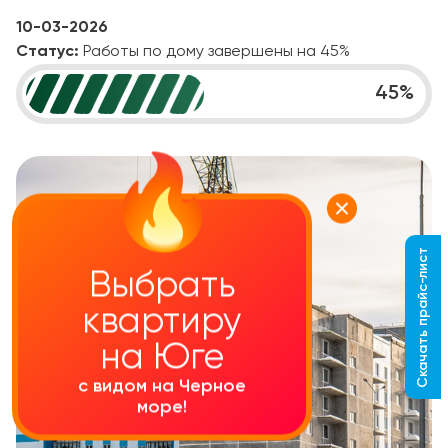
10-03-2026
Статус:
Работы по дому завершены на 45%
45
%
Скачать прайс-лист
Выбрать
квартиру
на Юге
с видом на Черное
море!