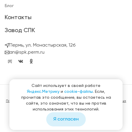
Блог
Контакты
Завод СПК
Пермь, ул. Монастырская, 12б
an@spk.perm.ru
Сайт использует в своей работе
Яндекс.Метрику
и
cookie-файлы
. Если,
© ГК СтройПанельКомплект 2023 – 2026
прочитав это сообщение, вы остаетесь на
Политика конфиденциальности в отношении обработки персональных
сайте, это означает, что вы не против
данных
использования этих технологий.
Материалы, представленные на сайте не являются публичной
офертой
Я согласен
Создание и продвижение сайтов