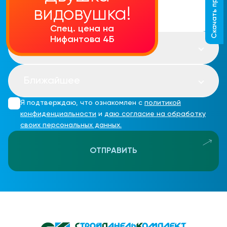
Скачать прайс-лист
видовушка!
Спец. цена на
Нифантова 4Б
Сегодня
Ближайшее
Я подтверждаю, что ознакомлен с
политикой
конфиденциальности
и
даю согласие на обработку
своих персональных данных.
ОТПРАВИТЬ