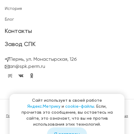
История
Блог
Контакты
Завод СПК
Пермь, ул. Монастырская, 12б
an@spk.perm.ru
Сайт использует в своей работе
Яндекс.Метрику
и
cookie-файлы
. Если,
© ГК СтройПанельКомплект 2023 – 2026
прочитав это сообщение, вы остаетесь на
Политика конфиденциальности в отношении обработки персональных
сайте, это означает, что вы не против
данных
использования этих технологий.
Материалы, представленные на сайте не являются публичной
офертой