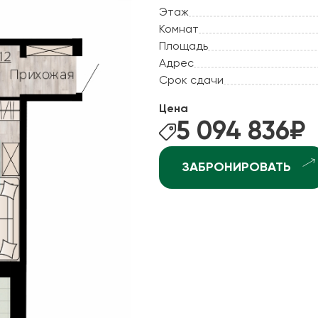
ные квартиры
Этаж
Рассрочка
Комнат
ные квартиры
Рассрочка 2.0
Площадь
ные квартиры
Адрес
Отдай старое - постро
рхней Курье
Срок сдачи
Ипотека +
ндратово
Цена
ышка-2
5 094 836
₽
джоникидзевском р-не (КамГЭС)
ЗАБРОНИРОВАТЬ