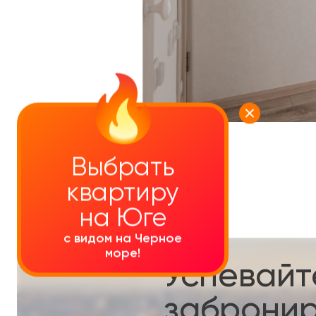
УЗНАТЬ ПОДРОБНЕЕ
Выбрать
квартиру
на Юге
с видом на Черное
море!
Успевайт
забронир