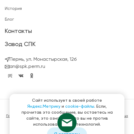
История
Блог
Контакты
Завод СПК
Пермь, ул. Монастырская, 12б
an@spk.perm.ru
Сайт использует в своей работе
Яндекс.Метрику
и
cookie-файлы
. Если,
© ГК СтройПанельКомплект 2023 – 2026
прочитав это сообщение, вы остаетесь на
Политика конфиденциальности в отношении обработки персональных
сайте, это означает, что вы не против
данных
использования этих технологий.
Материалы, представленные на сайте не являются публичной
офертой