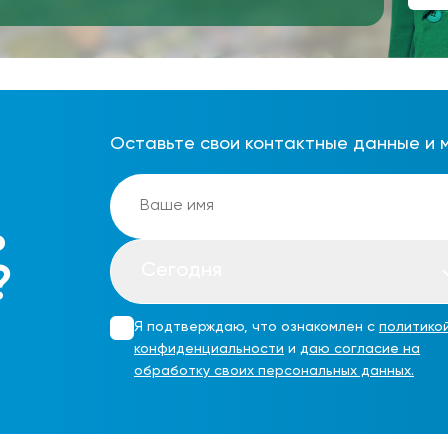
Оставьте свои контактные данные и 
ь
Сегодня
?
Я подтверждаю, что ознакомлен с
политико
конфиденциальности
и
даю согласие на
обработку своих персональных данных.