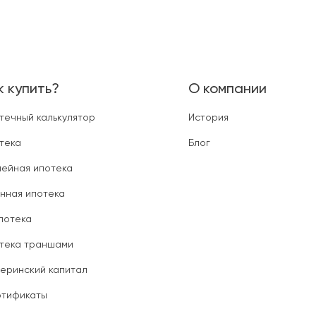
к купить?
О компании
течный калькулятор
История
тека
Блог
ейная ипотека
нная ипотека
ипотека
тека траншами
еринский капитал
тификаты