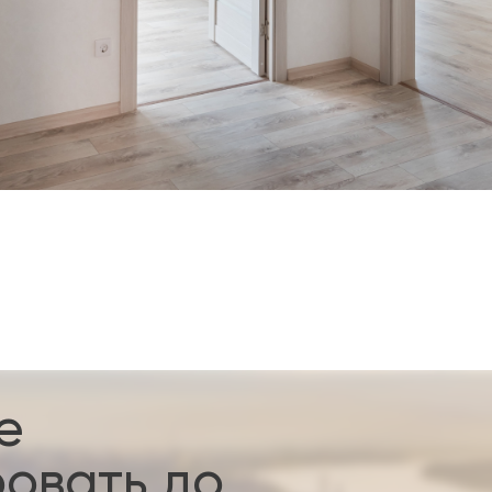
е
овать до