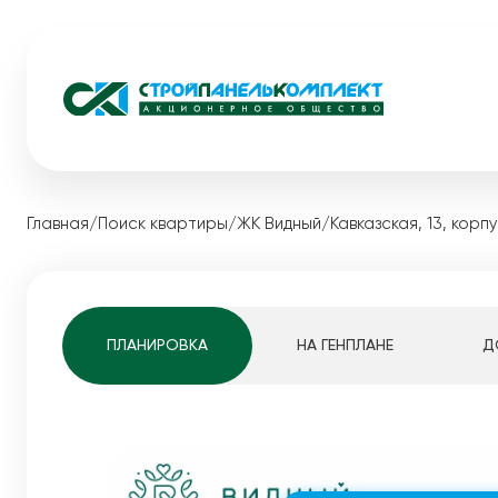
Жилые комплексы
Коммерческ
Главная
/
Поиск квартиры
/
ЖК Видный
/
Кавказская, 13, корпу
Загородная
Видный
Акции
Экопарк Сосновый
Каталог ква
Медовый
Квартиры студ
ПЛАНИРОВКА
НА ГЕНПЛАНЕ
Д
Мотовилихинскай
1-комнатные к
Pro жизнь
2-комнатные к
Белые Росы
3-комнатные к
Динамика строительства
4-комнатные к