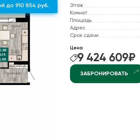
ные квартиры
й до 910 854 руб.
Этаж
Рассрочка
Комнат
ные квартиры
Рассрочка 2.0
Площадь
ные квартиры
Адрес
Отдай старое - постро
рхней Курье
Срок сдачи
Ипотека +
ндратово
Цена
ышка-2
9 424 609
₽
джоникидзевском р-не (КамГЭС)
ЗАБРОНИРОВАТЬ