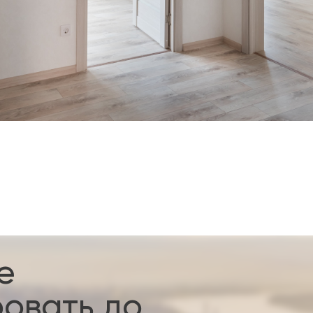
е
овать до