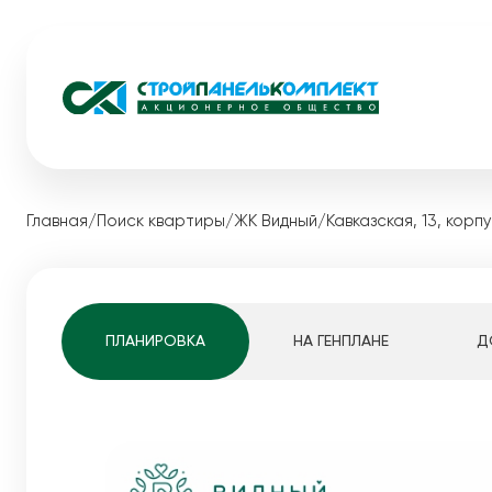
Жилые комплексы
Коммерческ
Главная
/
Поиск квартиры
/
ЖК Видный
/
Кавказская, 13, корп
Загородная
Видный
Акции
Экопарк Сосновый
Каталог ква
Медовый
Квартиры студ
ПЛАНИРОВКА
НА ГЕНПЛАНЕ
Д
Мотовилихинскай
1-комнатные к
Pro жизнь
2-комнатные к
Белые Росы
3-комнатные к
Динамика строительства
4-комнатные к