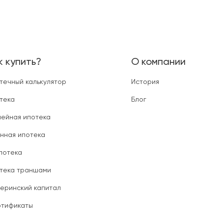
к купить?
О компании
течный калькулятор
История
тека
Блог
ейная ипотека
нная ипотека
ипотека
тека траншами
еринский капитал
тификаты