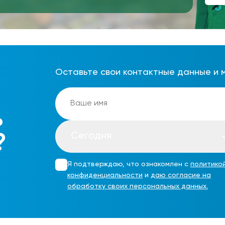
Оставьте свои контактные данные и 
ь
Сегодня
?
Я подтверждаю, что ознакомлен с
политико
конфиденциальности
и
даю согласие на
обработку своих персональных данных.