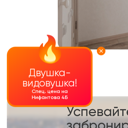
УЗНАТЬ ПОДРОБНЕЕ
Двушка-
видовушка!
Спец. цена на
Нифантова 4Б
Успевайт
забронир