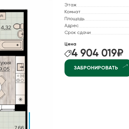
ные квартиры
Этаж
Рассрочка
Комнат
ные квартиры
Рассрочка 2.0
Площадь
ные квартиры
Адрес
Отдай старое - постро
рхней Курье
Срок сдачи
Ипотека +
ндратово
Цена
ышка-2
4 904 019
₽
джоникидзевском р-не (КамГЭС)
ЗАБРОНИРОВАТЬ