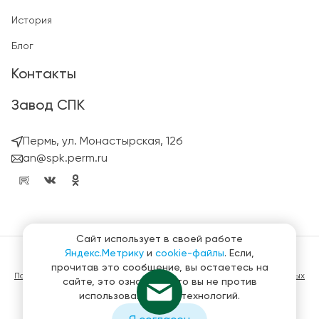
История
Блог
Контакты
Завод СПК
Пермь, ул. Монастырская, 12б
an@spk.perm.ru
Сайт использует в своей работе
Яндекс.Метрику
и
cookie-файлы
. Если,
© ГК СтройПанельКомплект 2023 – 2026
прочитав это сообщение, вы остаетесь на
Политика конфиденциальности в отношении обработки персональных
сайте, это означает, что вы не против
данных
использования этих технологий.
Материалы, представленные на сайте не являются публичной
офертой