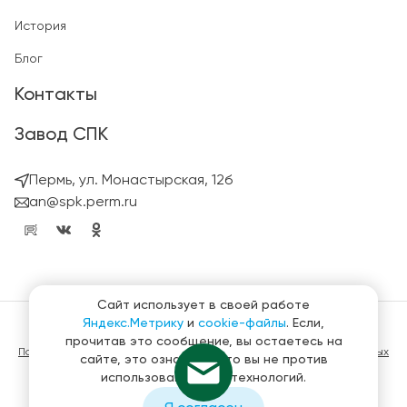
История
Блог
Контакты
Завод СПК
Пермь, ул. Монастырская, 12б
an@spk.perm.ru
Сайт использует в своей работе
Яндекс.Метрику
и
cookie-файлы
. Если,
© ГК СтройПанельКомплект 2023 – 2026
прочитав это сообщение, вы остаетесь на
Политика конфиденциальности в отношении обработки персональных
сайте, это означает, что вы не против
данных
использования этих технологий.
Материалы, представленные на сайте не являются публичной
офертой