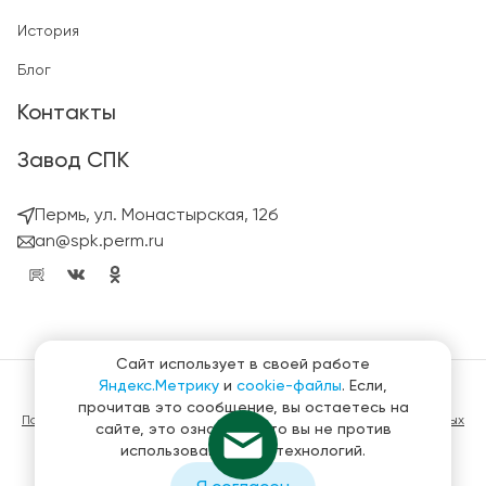
История
Блог
Контакты
Завод СПК
Пермь, ул. Монастырская, 12б
an@spk.perm.ru
Сайт использует в своей работе
Яндекс.Метрику
и
cookie-файлы
. Если,
© ГК СтройПанельКомплект 2023 – 2026
прочитав это сообщение, вы остаетесь на
Политика конфиденциальности в отношении обработки персональных
сайте, это означает, что вы не против
данных
использования этих технологий.
Материалы, представленные на сайте не являются публичной
офертой