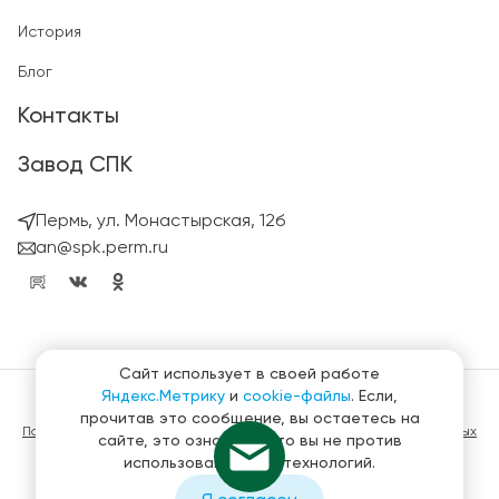
История
Блог
Контакты
Завод СПК
Пермь, ул. Монастырская, 12б
an@spk.perm.ru
Сайт использует в своей работе
Яндекс.Метрику
и
cookie-файлы
. Если,
© ГК СтройПанельКомплект 2023 – 2026
прочитав это сообщение, вы остаетесь на
Политика конфиденциальности в отношении обработки персональных
сайте, это означает, что вы не против
данных
использования этих технологий.
Материалы, представленные на сайте не являются публичной
офертой