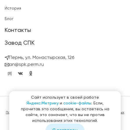
История
Блог
Контакты
Завод СПК
Пермь, ул. Монастырская, 12б
an@spk.perm.ru
Сайт использует в своей работе
Яндекс.Метрику
и
cookie-файлы
. Если,
© ГК СтройПанельКомплект 2023 – 2026
прочитав это сообщение, вы остаетесь на
Политика конфиденциальности в отношении обработки персональных
сайте, это означает, что вы не против
данных
использования этих технологий.
Материалы, представленные на сайте не являются публичной
офертой