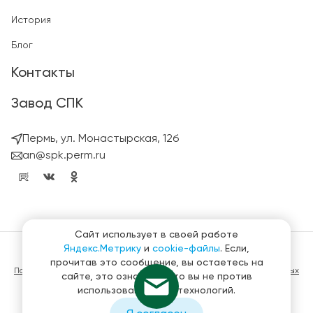
История
Блог
Контакты
Завод СПК
Пермь, ул. Монастырская, 12б
an@spk.perm.ru
Сайт использует в своей работе
Яндекс.Метрику
и
cookie-файлы
. Если,
© ГК СтройПанельКомплект 2023 – 2026
прочитав это сообщение, вы остаетесь на
Политика конфиденциальности в отношении обработки персональных
сайте, это означает, что вы не против
данных
использования этих технологий.
Материалы, представленные на сайте не являются публичной
офертой