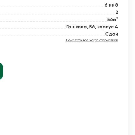
6 из 8
2
2
56м
й новое
Гашкова, 56, корпус 4
Сдан
Показать все характеристики