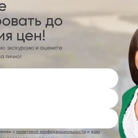
е
овать до
я цен!
ую экскурсию и оцените
а лично!
омлен с
политикой конфиденциальности
и
даю