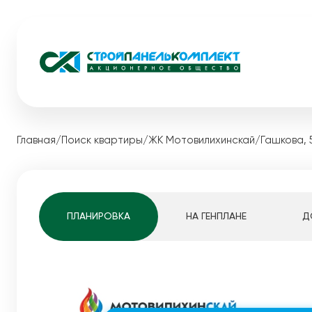
Жилые комплексы
Коммерческ
Главная
/
Поиск квартиры
/
ЖК Мотовилихинскай
/
Гашкова, 
Загородная
Видный
Акции
Экопарк Сосновый
Каталог ква
Медовый
Квартиры студ
ПЛАНИРОВКА
НА ГЕНПЛАНЕ
Д
Мотовилихинскай
1-комнатные к
Pro жизнь
2-комнатные к
Белые Росы
3-комнатные к
Динамика строительства
4-комнатные к