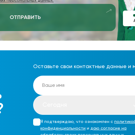
оих персональных данных.
ОТПРАВИТЬ
Оставьте свои контактные данные и 
ь
Сегодня
?
Я подтверждаю, что ознакомлен с
политико
конфиденциальности
и
даю согласие на