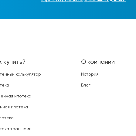
обработку своих персональных данных.
к купить?
О компании
течный калькулятор
История
тека
Блог
ейная ипотека
нная ипотека
ипотека
тека траншами