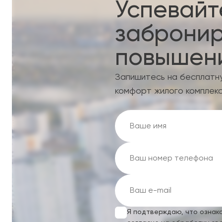
Успевайт
забронир
повышени
Запишитесь на бесплатн
комфорт жилого комплекс
Я подтверждаю, что ознак