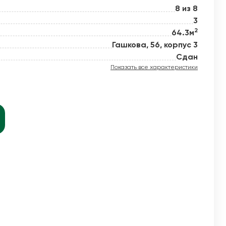
8 из 8
3
2
64.3м
й новое
Гашкова, 56, корпус 3
Сдан
Показать все характеристики