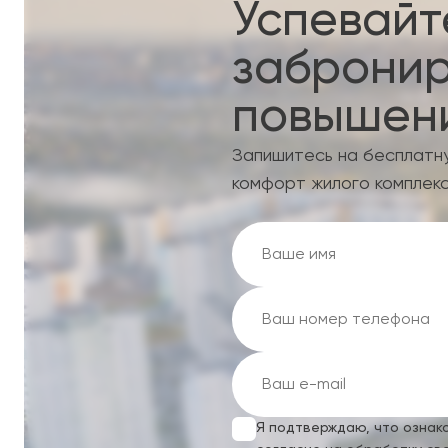
Успевайт
забронир
повышени
Запишитесь на бесплатн
комфорт жилого комплекс
Я подтверждаю, что ознак