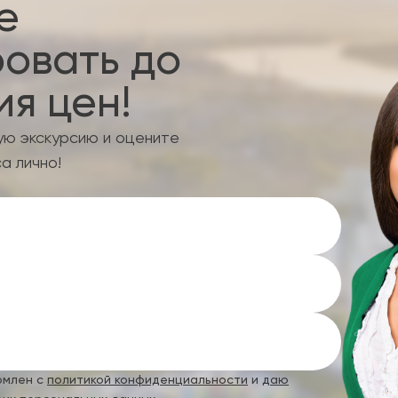
е
овать до
я цен!
ую экскурсию и оцените
а лично!
омлен с
политикой конфиденциальности
и
даю