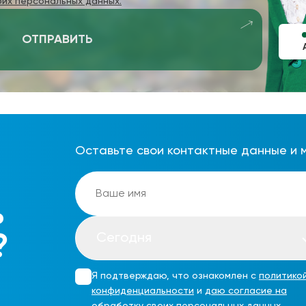
оих персональных данных.
ОТПРАВИТЬ
Оставьте свои контактные данные и 
ь
Сегодня
?
Я подтверждаю, что ознакомлен с
политико
конфиденциальности
и
даю согласие на