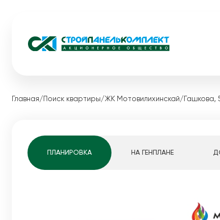
Жилые комплексы
Коммерческ
Главная
/
Поиск квартиры
/
ЖК Мотовилихинскай
/
Гашкова, 
Загородная
Видный
Акции
Экопарк Сосновый
Каталог ква
Медовый
Квартиры студ
ПЛАНИРОВКА
НА ГЕНПЛАНЕ
Д
Мотовилихинскай
1-комнатные к
Pro жизнь
2-комнатные к
Белые Росы
3-комнатные к
Динамика строительства
4-комнатные к