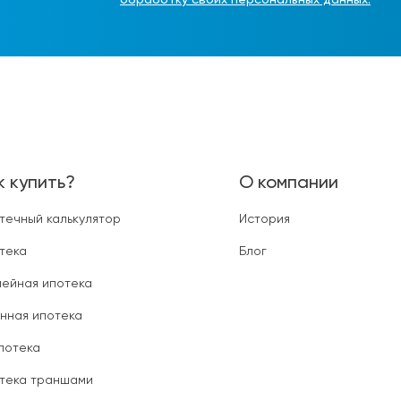
обработку своих персональных данных.
к купить?
О компании
течный калькулятор
История
тека
Блог
ейная ипотека
нная ипотека
ипотека
тека траншами