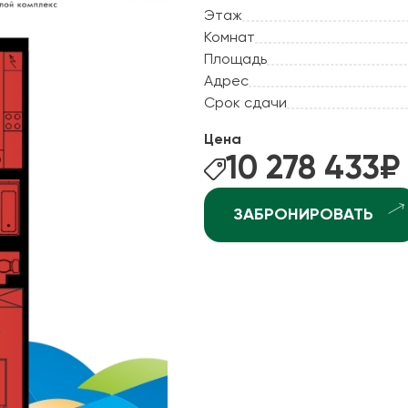
ные квартиры
Этаж
Рассрочка
Комнат
ные квартиры
Рассрочка 2.0
Площадь
ные квартиры
Адрес
Отдай старое - постро
рхней Курье
Срок сдачи
Ипотека +
ндратово
Цена
ышка-2
10 278 433
₽
джоникидзевском р-не (КамГЭС)
ЗАБРОНИРОВАТЬ