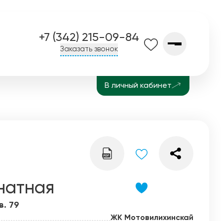
+7 (342) 215-09-84
Заказать звонок
В личный кабинет
О компании
Контакты
Завод СПК
История
Блог
натная
в. 79
ЖК Мотовилихинскай