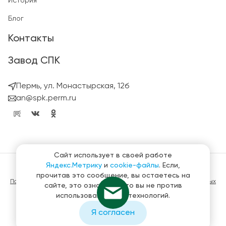
История
Блог
Контакты
Завод СПК
Пермь, ул. Монастырская, 12б
an@spk.perm.ru
Сайт использует в своей работе
Яндекс.Метрику
и
cookie-файлы
. Если,
© ГК СтройПанельКомплект 2023 – 2026
прочитав это сообщение, вы остаетесь на
Политика конфиденциальности в отношении обработки персональных
сайте, это означает, что вы не против
данных
использования этих технологий.
Материалы, представленные на сайте не являются публичной
офертой
Я согласен
Создание и продвижение сайтов