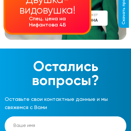
Скачать прайс-лист
Двушка-
видовушка!
СТАРШИЙ МЕНЕДЖЕР
Спец. цена на
АЛИНА СЕРГЕЕВНА
Нифантова 4Б
Остались
вопросы?
Оставьте свои контактные данные и мы
свяжемся с Вами