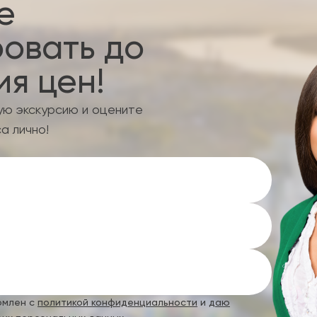
е
овать до
я цен!
ую экскурсию и оцените
а лично!
омлен с
политикой конфиденциальности
и
даю