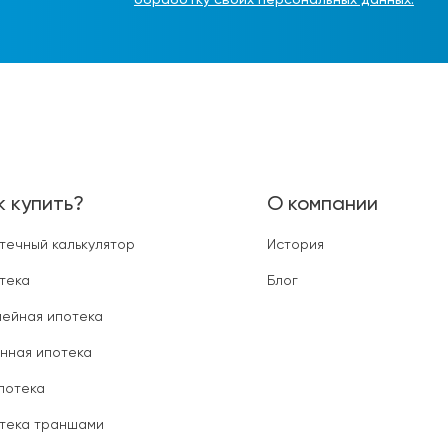
обработку своих персональных данных.
к купить?
О компании
течный калькулятор
История
тека
Блог
ейная ипотека
нная ипотека
ипотека
тека траншами