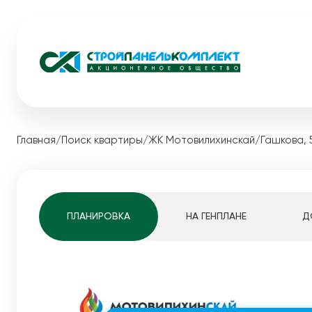
Жилые комплексы
Коммерческ
Главная
/
Поиск квартиры
/
ЖК Мотовилихинскай
/
Гашкова, 5
Загородная
Видный
Акции
Экопарк Сосновый
Каталог ква
Медовый
Квартиры студ
ПЛАНИРОВКА
НА ГЕНПЛАНЕ
Д
Мотовилихинскай
1-комнатные к
Pro жизнь
2-комнатные к
Белые Росы
3-комнатные к
Динамика строительства
4-комнатные к