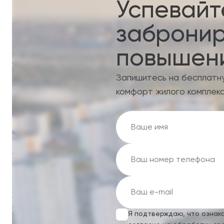
Успевайт
забронир
повышени
Запишитесь на бесплатн
комфорт жилого комплекс
Я подтверждаю, что ознак