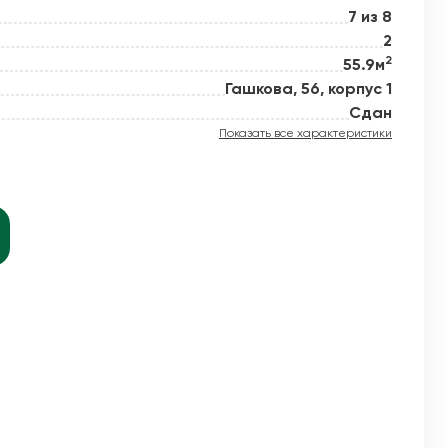
7 из 8
2
2
55.9м
й новое
Гашкова, 56, корпус 1
Сдан
Показать все характеристики