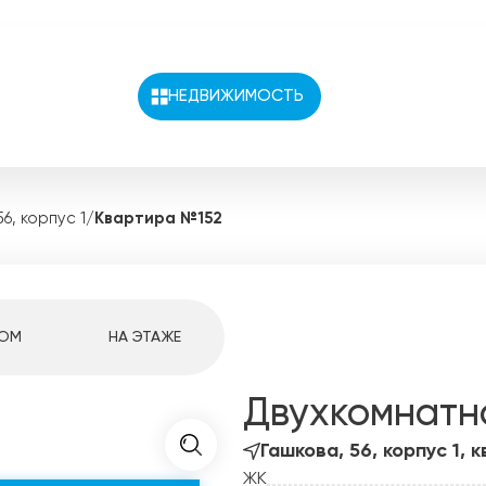
НЕДВИЖИМОСТЬ
ая недвижимость
Как купить?
6, корпус 1
/
Квартира №152
 недвижимость
Ипотечный калькулятор
Ипотека
ртир
Семейная ипотека
ии
ОМ
НА ЭТАЖЕ
Военная ипотека
вартиры
IT-ипотека
вартиры
Двухкомнатн
Ипотека траншами
вартиры
Материнский капитал
Гашкова, 56, корпус 1, к
вартиры
ЖК
Сертификаты