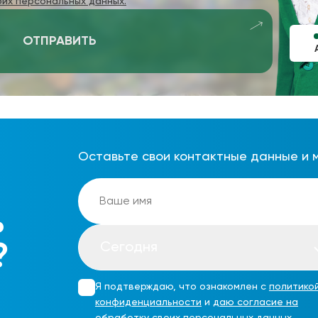
оих персональных данных.
ОТПРАВИТЬ
Оставьте свои контактные данные и 
ь
Сегодня
?
Я подтверждаю, что ознакомлен с
политико
конфиденциальности
и
даю согласие на