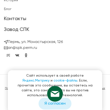
История
Блог
Контакты
Завод СПК
Пермь, ул. Монастырская, 12б
an@spk.perm.ru
Сайт использует в своей работе
Яндекс.Метрику
и
cookie-файлы
. Если,
© ГК СтройПанельКомплект 2023 – 2026
прочитав это сообщение, вы остаетесь на
Политика конфиденциальности в отношении обработки персональных
сайте, это означает, что вы не против
данных
использования этих технологий.
Материалы, представленные на сайте не являются публичной
офертой
Я согласен
Создание и продвижение сайтов