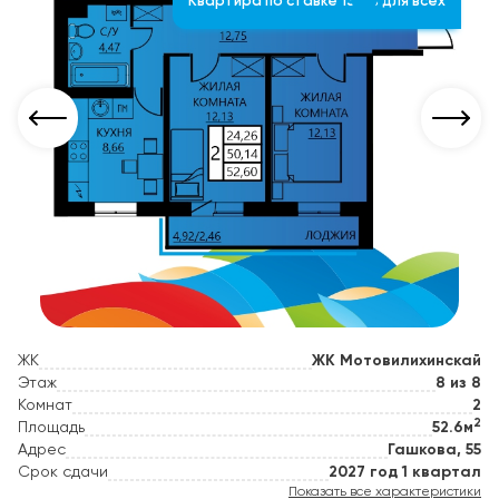
Квартира по ставке 13,7% для всех
ЖК
ЖК Мотовилихинскай
Этаж
8 из 8
Комнат
2
2
Площадь
52.6м
Адрес
Гашкова, 55
Срок сдачи
2027 год 1 квартал
Показать все характеристики