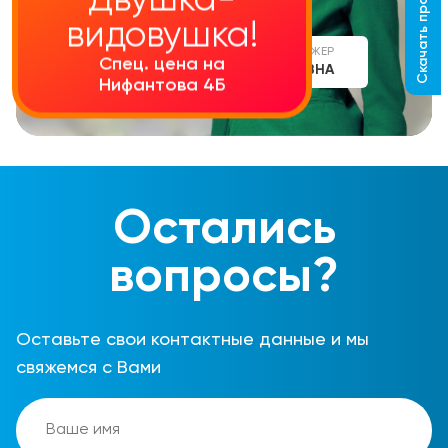
Скачать прайс-лист
Двушка-
видовушка!
СТАРШИЙ МЕНЕДЖЕР
Спец. цена на
АЛИНА СЕРГЕЕВНА
Нифантова 4Б
Остались
вопросы?
Оставьте свои контактные данные и мы
свяжемся с Вами