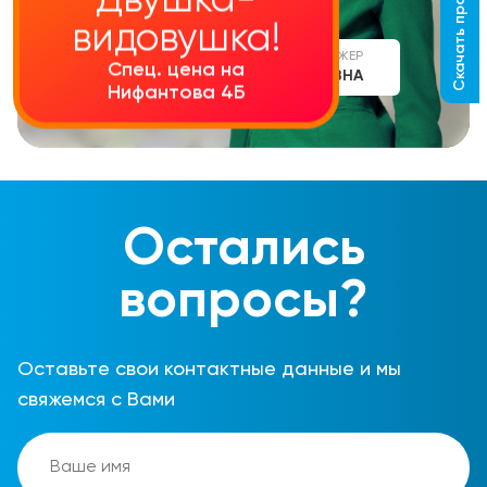
Скачать прайс-лист
Двушка-
видовушка!
СТАРШИЙ МЕНЕДЖЕР
Спец. цена на
АЛИНА СЕРГЕЕВНА
Нифантова 4Б
Остались
вопросы?
Оставьте свои контактные данные и мы
свяжемся с Вами