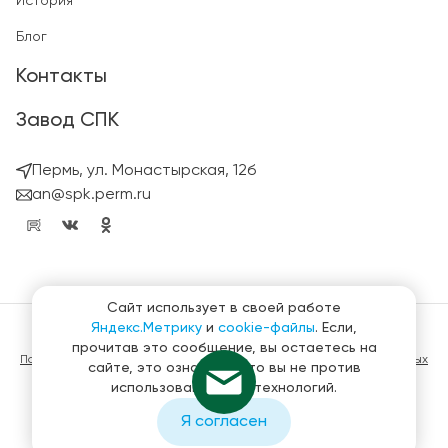
История
Блог
Контакты
Завод СПК
Пермь, ул. Монастырская, 12б
an@spk.perm.ru
Сайт использует в своей работе
Яндекс.Метрику
и
cookie-файлы
. Если,
© ГК СтройПанельКомплект 2023 – 2026
прочитав это сообщение, вы остаетесь на
Политика конфиденциальности в отношении обработки персональных
сайте, это означает, что вы не против
данных
использования этих технологий.
Материалы, представленные на сайте не являются публичной
офертой
Я согласен
Создание и продвижение сайтов