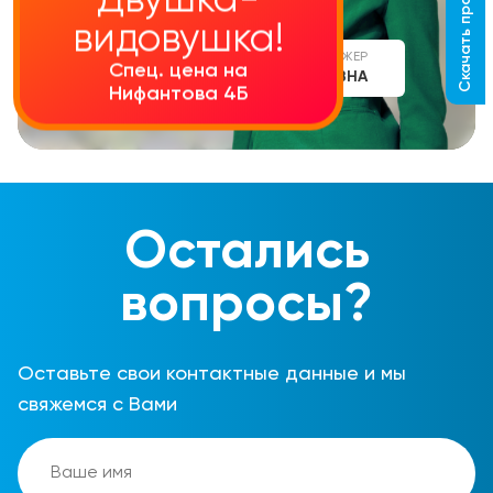
Скачать прайс-лист
Двушка-
видовушка!
СТАРШИЙ МЕНЕДЖЕР
Спец. цена на
АЛИНА СЕРГЕЕВНА
Нифантова 4Б
Остались
вопросы?
Оставьте свои контактные данные и мы
свяжемся с Вами