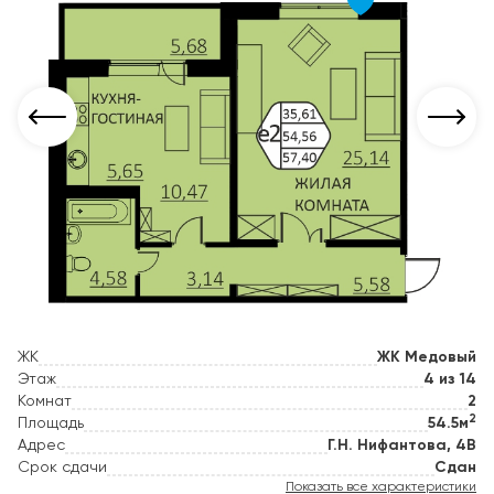
ЖК
ЖК Медовый
Этаж
4 из 14
Комнат
2
2
Площадь
54.5м
Адрес
Г.Н. Нифантова, 4В
Срок сдачи
Сдан
Показать все характеристики