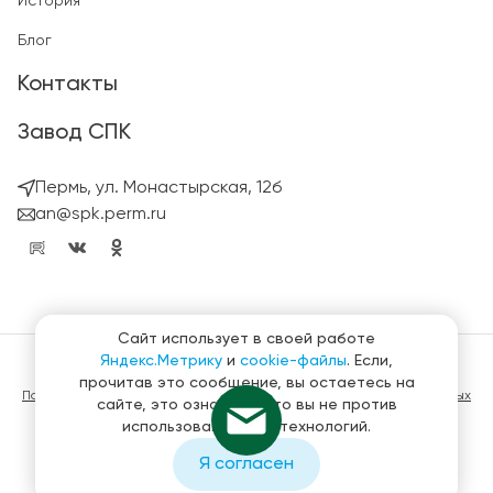
История
Блог
Контакты
Завод СПК
Пермь, ул. Монастырская, 12б
an@spk.perm.ru
Сайт использует в своей работе
Яндекс.Метрику
и
cookie-файлы
. Если,
© ГК СтройПанельКомплект 2023 – 2026
прочитав это сообщение, вы остаетесь на
Политика конфиденциальности в отношении обработки персональных
сайте, это означает, что вы не против
данных
использования этих технологий.
Материалы, представленные на сайте не являются публичной
офертой
Я согласен
Создание и продвижение сайтов