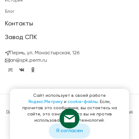
История
Блог
Контакты
Завод СПК
Пермь, ул. Монастырская, 12б
an@spk.perm.ru
Сайт использует в своей работе
Яндекс.Метрику
и
cookie-файлы
. Если,
© ГК СтройПанельКомплект 2023 – 2026
прочитав это сообщение, вы остаетесь на
Политика конфиденциальности в отношении обработки персональных
сайте, это означает, что вы не против
данных
использования этих технологий.
Материалы, представленные на сайте не являются публичной
офертой
Я согласен
Создание и продвижение сайтов