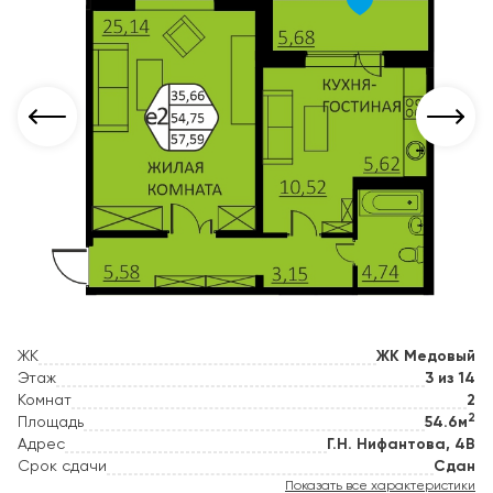
ЖК
ЖК Медовый
Этаж
3 из 14
Комнат
2
2
Площадь
54.6м
Адрес
Г.Н. Нифантова, 4В
Срок сдачи
Сдан
Показать все характеристики