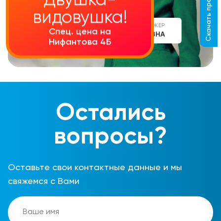
Скачать прайс-лист
Двушка-
видовушка!
СТАРШИЙ МЕНЕДЖЕР
Спец. цена на
АЛИНА СЕРГЕЕВНА
Нифантова 4Б
Остались
вопросы?
Оставьте свои контактные данные и мы
свяжемся с Вами