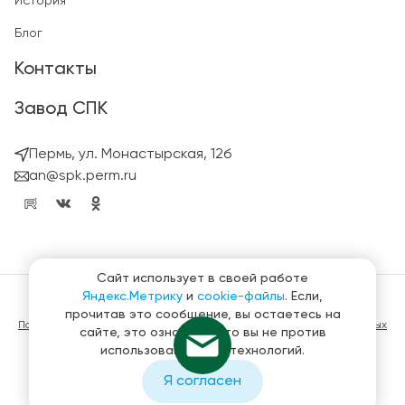
История
Блог
Контакты
Завод СПК
Пермь, ул. Монастырская, 12б
an@spk.perm.ru
Сайт использует в своей работе
Яндекс.Метрику
и
cookie-файлы
. Если,
© ГК СтройПанельКомплект 2023 – 2026
прочитав это сообщение, вы остаетесь на
Политика конфиденциальности в отношении обработки персональных
сайте, это означает, что вы не против
данных
использования этих технологий.
Материалы, представленные на сайте не являются публичной
офертой
Я согласен
Создание и продвижение сайтов