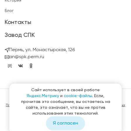
История
Блог
Контакты
Завод СПК
Пермь, ул. Монастырская, 12б
an@spk.perm.ru
Сайт использует в своей работе
Яндекс.Метрику
и
cookie-файлы
. Если,
© ГК СтройПанельКомплект 2023 – 2026
прочитав это сообщение, вы остаетесь на
Политика конфиденциальности в отношении обработки персональных
сайте, это означает, что вы не против
данных
использования этих технологий.
Материалы, представленные на сайте не являются публичной
офертой
Я согласен
Создание и продвижение сайтов