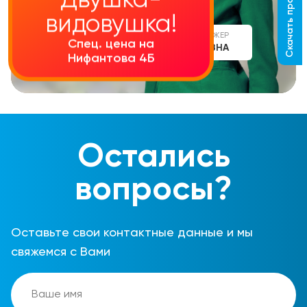
Скачать прайс-лист
Двушка-
видовушка!
СТАРШИЙ МЕНЕДЖЕР
Спец. цена на
АЛИНА СЕРГЕЕВНА
Нифантова 4Б
Остались
вопросы?
Оставьте свои контактные данные и мы
свяжемся с Вами