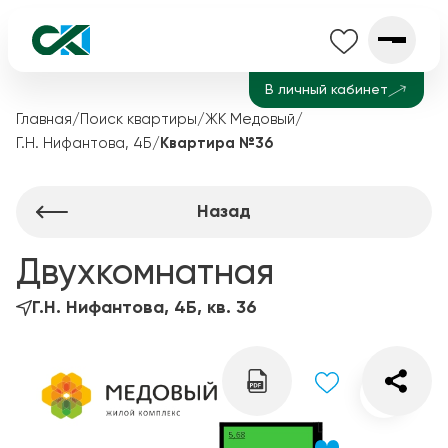
В личный кабинет
Главная
/
Поиск квартиры
/
ЖК Медовый
/
Г.Н. Нифантова, 4Б
/
Квартира №36
Назад
Двухкомнатная
Г.Н. Нифантова, 4Б, кв. 36