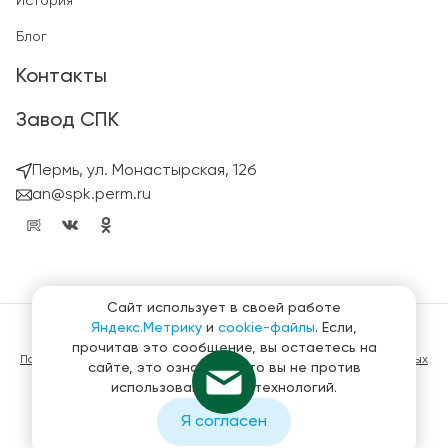
История
Блог
Контакты
Завод СПК
Пермь, ул. Монастырская, 12б
an@spk.perm.ru
Сайт использует в своей работе
Яндекс.Метрику
и
cookie-файлы
. Если,
© ГК СтройПанельКомплект 2023 – 2026
прочитав это сообщение, вы остаетесь на
Политика конфиденциальности в отношении обработки персональных
сайте, это означает, что вы не против
данных
использования этих технологий.
Материалы, представленные на сайте не являются публичной
офертой
Я согласен
Создание и продвижение сайтов