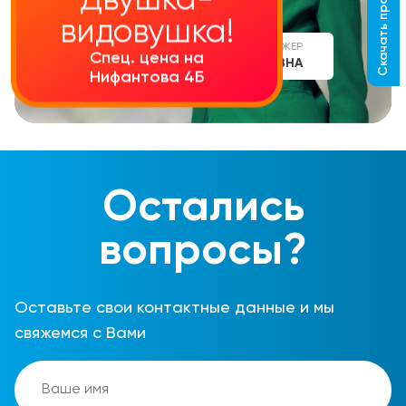
Скачать прайс-лист
Двушка-
видовушка!
СТАРШИЙ МЕНЕДЖЕР
Спец. цена на
АЛИНА СЕРГЕЕВНА
Нифантова 4Б
Остались
вопросы?
Оставьте свои контактные данные и мы
свяжемся с Вами