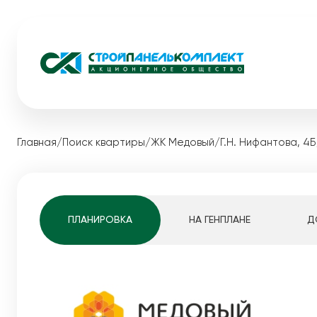
Жилые комплексы
Коммерческ
Главная
/
Поиск квартиры
/
ЖК Медовый
/
Г.Н. Нифантова, 4Б
Загородная
Видный
Акции
Экопарк Сосновый
Каталог ква
Медовый
Квартиры студ
ПЛАНИРОВКА
НА ГЕНПЛАНЕ
Д
Мотовилихинскай
1-комнатные к
Pro жизнь
2-комнатные к
Белые Росы
3-комнатные к
Динамика строительства
4-комнатные к