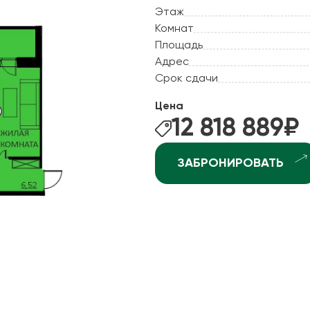
ные квартиры
Этаж
Рассрочка
Комнат
ные квартиры
Рассрочка 2.0
Площадь
ные квартиры
Адрес
Отдай старое - постро
рхней Курье
Срок сдачи
Ипотека +
ндратово
Цена
ышка-2
12 818 889
₽
джоникидзевском р-не (КамГЭС)
ЗАБРОНИРОВАТЬ