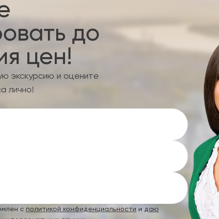
е
овать до
я цен!
ую экскурсию и оцените
а лично!
омлен с
политикой конфиденциальности
и
даю