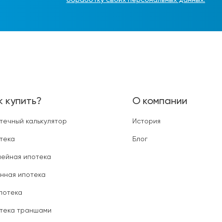
обработку своих персональных данных.
к купить?
О компании
течный калькулятор
История
тека
Блог
ейная ипотека
нная ипотека
ипотека
тека траншами