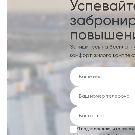
Успевайт
забронир
повышени
Запишитесь на бесплатн
комфорт жилого комплекс
Я подтверждаю, что ознак