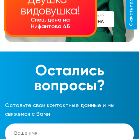
Скачать прайс-лист
Двушка-
видовушка!
СТАРШИЙ МЕНЕДЖЕР
Спец. цена на
АЛИНА СЕРГЕЕВНА
Нифантова 4Б
Остались
вопросы?
Оставьте свои контактные данные и мы
свяжемся с Вами