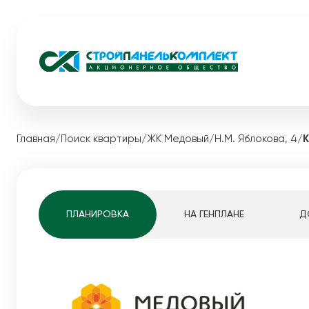
Жилые комплексы
Коммерческ
Главная
/
Поиск квартиры
/
ЖК Медовый
/
Н.М. Яблокова, 4
/
Загородная
Видный
Акции
Экопарк Сосновый
Каталог ква
Медовый
Квартиры студ
ПЛАНИРОВКА
НА ГЕНПЛАНЕ
Д
Мотовилихинскай
1-комнатные к
Pro жизнь
2-комнатные к
Белые Росы
3-комнатные к
Динамика строительства
4-комнатные к