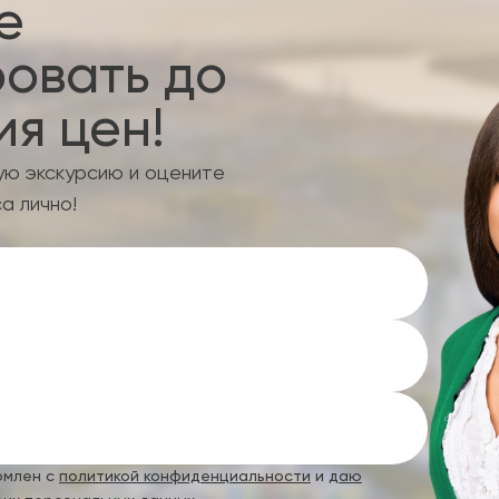
е
овать до
я цен!
ую экскурсию и оцените
а лично!
омлен с
политикой конфиденциальности
и
даю