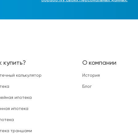
обработку своих персональных данных.
к купить?
О компании
течный калькулятор
История
тека
Блог
ейная ипотека
нная ипотека
ипотека
тека траншами