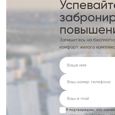
Успевайт
забронир
повышени
Запишитесь на бесплатн
комфорт жилого комплекс
Я подтверждаю, что ознак