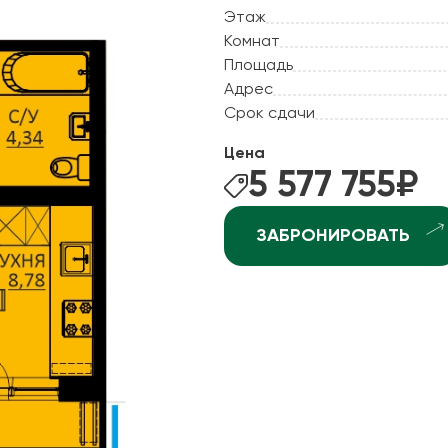
ные квартиры
Этаж
Рассрочка
Комнат
ные квартиры
Рассрочка 2.0
Площадь
ные квартиры
Адрес
Отдай старое - постро
рхней Курье
Срок сдачи
Ипотека +
ндратово
Цена
ышка-2
5 577 755
₽
джоникидзевском р-не (КамГЭС)
ЗАБРОНИРОВАТЬ