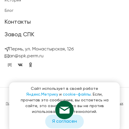
История
Блог
Контакты
Завод СПК
Пермь, ул. Монастырская, 12б
an@spk.perm.ru
Сайт использует в своей работе
Яндекс.Метрику
и
cookie-файлы
. Если,
© ГК СтройПанельКомплект 2023 – 2026
прочитав это сообщение, вы остаетесь на
Политика конфиденциальности в отношении обработки персональных
сайте, это означает, что вы не против
данных
использования этих технологий.
Материалы, представленные на сайте не являются публичной
офертой
Я согласен
Создание и продвижение сайтов