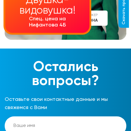
Скачать прайс-лист
Двушка-
видовушка!
СТАРШИЙ МЕНЕДЖЕР
Спец. цена на
АЛИНА СЕРГЕЕВНА
Нифантова 4Б
Остались
вопросы?
Оставьте свои контактные данные и мы
свяжемся с Вами