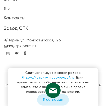
История
Блог
Контакты
Завод СПК
Пермь, ул. Монастырская, 12б
an@spk.perm.ru
Сайт использует в своей работе
Яндекс.Метрику
и
cookie-файлы
. Если,
© ГК СтройПанельКомплект 2023 – 2026
прочитав это сообщение, вы остаетесь на
Политика конфиденциальности в отношении обработки персональных
сайте, это означает, что вы не против
данных
использования этих технологий.
Материалы, представленные на сайте не являются публичной
офертой
Я согласен
Создание и продвижение сайтов