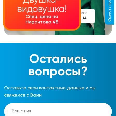
Скачать прайс-лист
Двушка-
видовушка!
СТАРШИЙ МЕНЕДЖЕР
Спец. цена на
АЛИНА СЕРГЕЕВНА
Нифантова 4Б
Остались
вопросы?
Оставьте свои контактные данные и мы
свяжемся с Вами