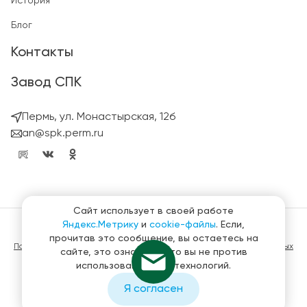
История
Блог
Контакты
Завод СПК
Пермь, ул. Монастырская, 12б
an@spk.perm.ru
Сайт использует в своей работе
Яндекс.Метрику
и
cookie-файлы
. Если,
© ГК СтройПанельКомплект 2023 – 2026
прочитав это сообщение, вы остаетесь на
Политика конфиденциальности в отношении обработки персональных
сайте, это означает, что вы не против
данных
использования этих технологий.
Материалы, представленные на сайте не являются публичной
офертой
Я согласен
Создание и продвижение сайтов