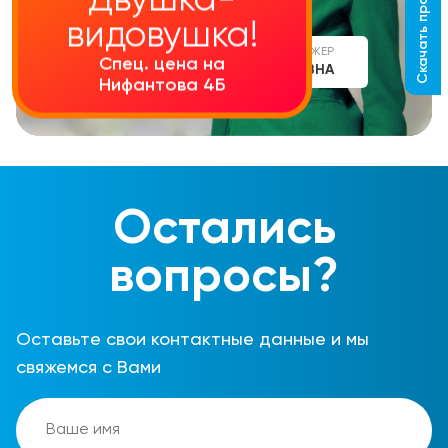
Скачать прайс-лист
Двушка-
видовушка!
СТАРШИЙ МЕНЕДЖЕР
Спец. цена на
АЛИНА СЕРГЕЕВНА
Нифантова 4Б
Остались
вопросы?
Оставьте свои контактные данные и мы
свяжемся с Вами