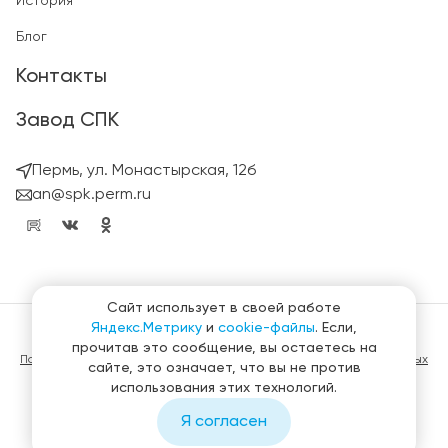
История
Блог
Контакты
Завод СПК
Пермь, ул. Монастырская, 12б
an@spk.perm.ru
Сайт использует в своей работе
Яндекс.Метрику
и
cookie-файлы
. Если,
© ГК СтройПанельКомплект 2023 – 2026
прочитав это сообщение, вы остаетесь на
Политика конфиденциальности в отношении обработки персональных
сайте, это означает, что вы не против
данных
использования этих технологий.
Материалы, представленные на сайте не являются публичной
офертой
Я согласен
Создание и продвижение сайтов