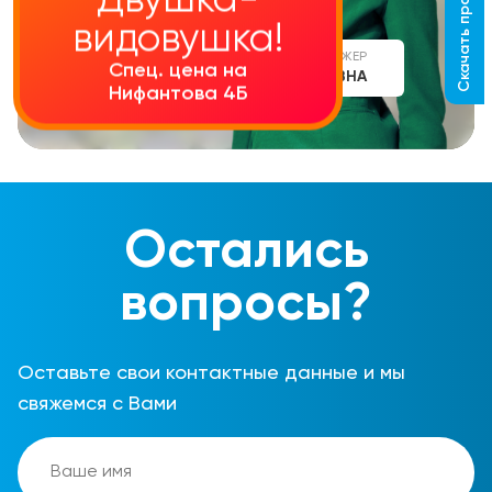
Скачать прайс-лист
Двушка-
видовушка!
СТАРШИЙ МЕНЕДЖЕР
Спец. цена на
АЛИНА СЕРГЕЕВНА
Нифантова 4Б
Остались
вопросы?
Оставьте свои контактные данные и мы
свяжемся с Вами