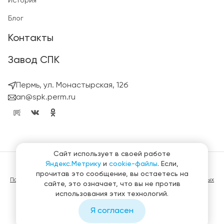
История
Блог
Контакты
Завод СПК
Пермь, ул. Монастырская, 12б
an@spk.perm.ru
Сайт использует в своей работе
Яндекс.Метрику
и
cookie-файлы
. Если,
© ГК СтройПанельКомплект 2023 – 2026
прочитав это сообщение, вы остаетесь на
Политика конфиденциальности в отношении обработки персональных
сайте, это означает, что вы не против
данных
использования этих технологий.
Материалы, представленные на сайте не являются публичной
офертой
Я согласен
Создание и продвижение сайтов