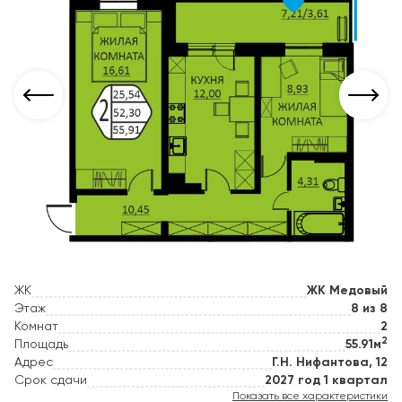
ЖК
ЖК Медовый
Этаж
8 из 8
Комнат
2
2
Площадь
55.91м
Адрес
Г.Н. Нифантова, 12
Срок сдачи
2027 год 1 квартал
Показать все характеристики