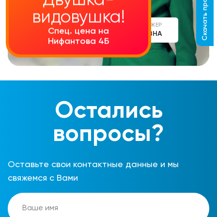
Скачать прайс-лист
Двушка-
видовушка!
СТАРШИЙ МЕНЕДЖЕР
Спец. цена на
АЛИНА СЕРГЕЕВНА
Нифантова 4Б
Остались
вопросы?
Оставьте свои контактные данные и мы
свяжемся с Вами