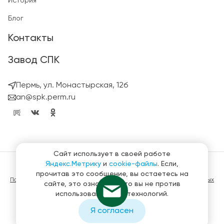
История
Блог
Контакты
Завод СПК
Пермь, ул. Монастырская, 12б
an@spk.perm.ru
Сайт использует в своей работе
Яндекс.Метрику
и
cookie-файлы
. Если,
© ГК СтройПанельКомплект 2023 – 2026
прочитав это сообщение, вы остаетесь на
Политика конфиденциальности в отношении обработки персональных
сайте, это означает, что вы не против
данных
использования этих технологий.
Материалы, представленные на сайте не являются публичной
офертой
Я согласен
Создание и продвижение сайтов