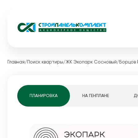
Жилые комплексы
Коммерческ
Главная
/
Поиск квартиры
/
ЖК Экопарк Сосновый
/
Борцов 
Загородная
Видный
Акции
Экопарк Сосновый
Каталог ква
Медовый
Квартиры студ
ПЛАНИРОВКА
НА ГЕНПЛАНЕ
Д
Мотовилихинскай
1-комнатные к
Pro жизнь
2-комнатные к
Белые Росы
3-комнатные к
Динамика строительства
4-комнатные к