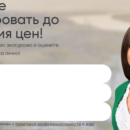
е
овать до
я цен!
ую экскурсию и оцените
а лично!
омлен с
политикой конфиденциальности
и
даю