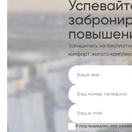
Успевайт
забронир
повышени
Запишитесь на бесплатн
комфорт жилого комплекс
Я подтверждаю, что ознак