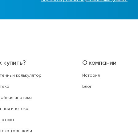
обработку своих персональных данных.
к купить?
О компании
течный калькулятор
История
тека
Блог
ейная ипотека
нная ипотека
ипотека
тека траншами