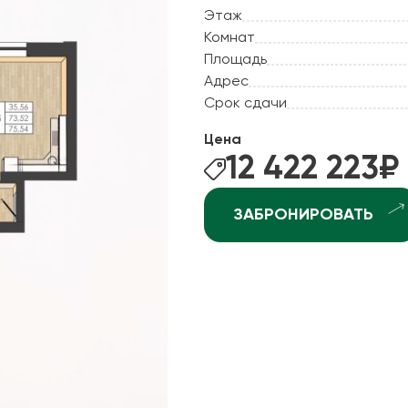
ные квартиры
Этаж
Рассрочка
Комнат
ные квартиры
Рассрочка 2.0
Площадь
ные квартиры
Адрес
Отдай старое - постро
рхней Курье
Срок сдачи
Ипотека +
ндратово
Цена
ышка-2
12 422 223
₽
джоникидзевском р-не (КамГЭС)
ЗАБРОНИРОВАТЬ