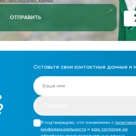
оих персональных данных.
ОТПРАВИТЬ
Оставьте свои контактные данные и 
ь
Сегодня
?
Я подтверждаю, что ознакомлен с
политико
конфиденциальности
и
даю согласие на