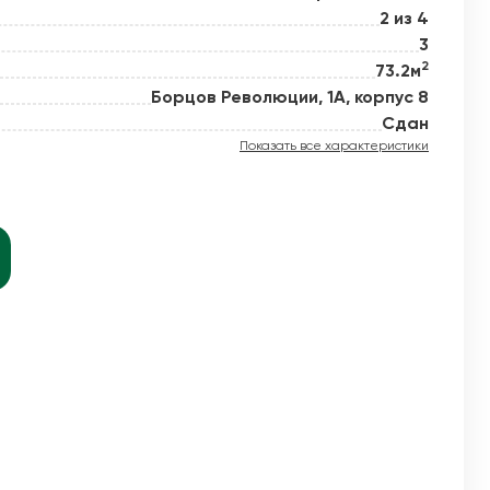
2 из 4
3
2
73.2м
й новое
Борцов Революции, 1А, корпус 8
Сдан
Показать все характеристики