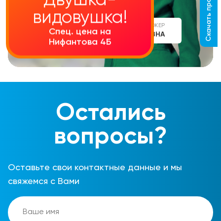
Скачать прайс-лист
Двушка-
видовушка!
СТАРШИЙ МЕНЕДЖЕР
Спец. цена на
АЛИНА СЕРГЕЕВНА
Нифантова 4Б
Остались
вопросы?
Оставьте свои контактные данные и мы
свяжемся с Вами