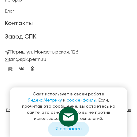
История
Блог
Контакты
Завод СПК
Пермь, ул. Монастырская, 12б
an@spk.perm.ru
Сайт использует в своей работе
Яндекс.Метрику
и
cookie-файлы
. Если,
© ГК СтройПанельКомплект 2023 – 2026
прочитав это сообщение, вы остаетесь на
Политика конфиденциальности в отношении обработки персональных
сайте, это означает, что вы не против
данных
использования этих технологий.
Материалы, представленные на сайте не являются публичной
офертой
Я согласен
Создание и продвижение сайтов