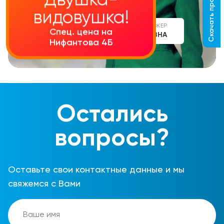
Скачать прайс-лист
Двушка-
видовушка!
СТАРШИЙ МЕНЕДЖЕР
Спец. цена на
АЛИНА СЕРГЕЕВНА
Нифантова 4Б
Остались
вопросы?
Оставьте свои контактные данные и мы
свяжемся с Вами