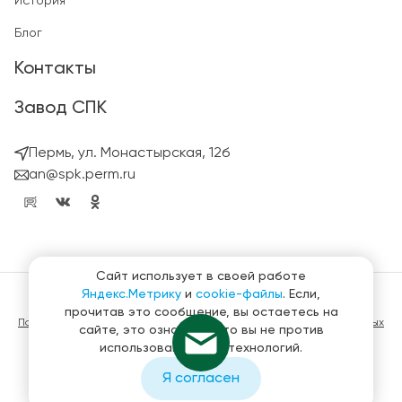
История
Блог
Контакты
Завод СПК
Пермь, ул. Монастырская, 12б
an@spk.perm.ru
Сайт использует в своей работе
Яндекс.Метрику
и
cookie-файлы
. Если,
© ГК СтройПанельКомплект 2023 – 2026
прочитав это сообщение, вы остаетесь на
Политика конфиденциальности в отношении обработки персональных
сайте, это означает, что вы не против
данных
использования этих технологий.
Материалы, представленные на сайте не являются публичной
офертой
Я согласен
Создание и продвижение сайтов