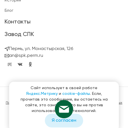
История
Блог
Контакты
Завод СПК
Пермь, ул. Монастырская, 12б
an@spk.perm.ru
Сайт использует в своей работе
Яндекс.Метрику
и
cookie-файлы
. Если,
© ГК СтройПанельКомплект 2023 – 2026
прочитав это сообщение, вы остаетесь на
Политика конфиденциальности в отношении обработки персональных
сайте, это означает, что вы не против
данных
использования этих технологий.
Материалы, представленные на сайте не являются публичной
офертой
Я согласен
Создание и продвижение сайтов