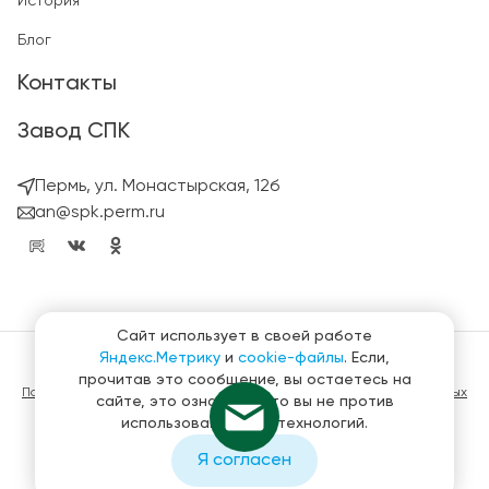
История
Блог
Контакты
Завод СПК
Пермь, ул. Монастырская, 12б
an@spk.perm.ru
Сайт использует в своей работе
Яндекс.Метрику
и
cookie-файлы
. Если,
© ГК СтройПанельКомплект 2023 – 2026
прочитав это сообщение, вы остаетесь на
Политика конфиденциальности в отношении обработки персональных
сайте, это означает, что вы не против
данных
использования этих технологий.
Материалы, представленные на сайте не являются публичной
офертой
Я согласен
Создание и продвижение сайтов