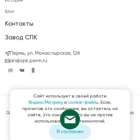
История
Блог
Контакты
Завод СПК
Пермь, ул. Монастырская, 12б
an@spk.perm.ru
Сайт использует в своей работе
Яндекс.Метрику
и
cookie-файлы
. Если,
© ГК СтройПанельКомплект 2023 – 2026
прочитав это сообщение, вы остаетесь на
Политика конфиденциальности в отношении обработки персональных
сайте, это означает, что вы не против
данных
использования этих технологий.
Материалы, представленные на сайте не являются публичной
офертой
Я согласен
Создание и продвижение сайтов