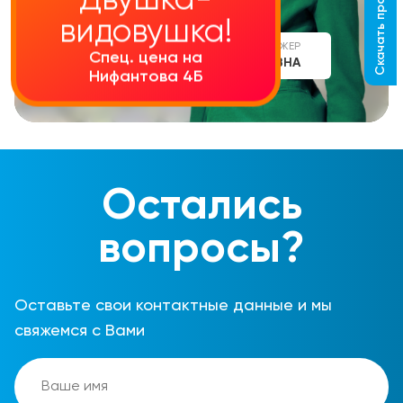
Скачать прайс-лист
Двушка-
видовушка!
СТАРШИЙ МЕНЕДЖЕР
Спец. цена на
АЛИНА СЕРГЕЕВНА
Нифантова 4Б
Остались
вопросы?
Оставьте свои контактные данные и мы
свяжемся с Вами