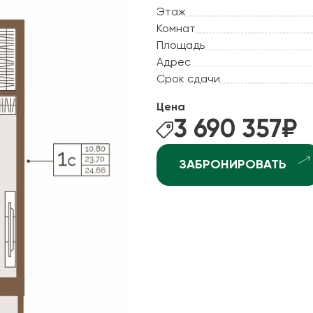
ные квартиры
Этаж
Рассрочка
Комнат
ные квартиры
Рассрочка 2.0
Площадь
ные квартиры
Адрес
Отдай старое - постро
рхней Курье
Срок сдачи
Ипотека +
ндратово
Цена
ышка-2
3 690 357
₽
джоникидзевском р-не (КамГЭС)
ЗАБРОНИРОВАТЬ