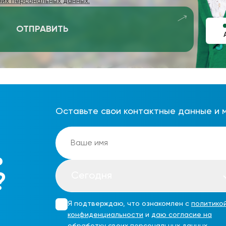
оих персональных данных.
ОТПРАВИТЬ
Оставьте свои контактные данные и 
ь
Сегодня
?
Я подтверждаю, что ознакомлен с
политико
конфиденциальности
и
даю согласие на