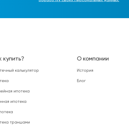
обработку своих персональных данных.
к купить?
О компании
течный калькулятор
История
тека
Блог
ейная ипотека
нная ипотека
ипотека
тека траншами