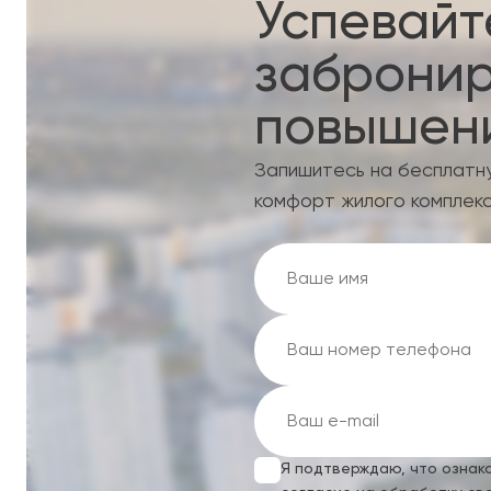
Успевайт
забронир
повышени
Запишитесь на бесплатн
комфорт жилого комплекс
Я подтверждаю, что ознак