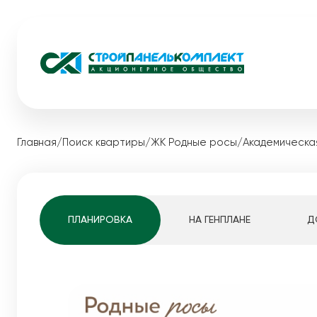
Жилые комплексы
Коммерческ
Главная
/
Поиск квартиры
/
ЖК Родные росы
/
Академическая
Загородная
Видный
Акции
Экопарк Сосновый
Каталог ква
Медовый
Квартиры студ
ПЛАНИРОВКА
НА ГЕНПЛАНЕ
Д
Мотовилихинскай
1-комнатные к
Pro жизнь
2-комнатные к
Белые Росы
3-комнатные к
Динамика строительства
4-комнатные к