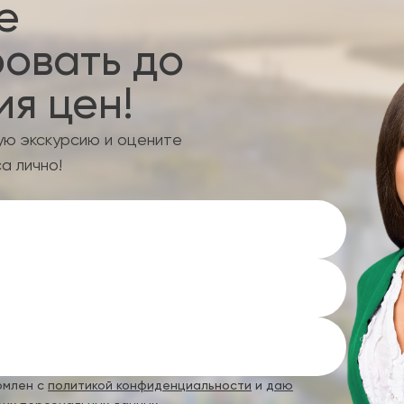
е
овать до
я цен!
ую экскурсию и оцените
а лично!
омлен с
политикой конфиденциальности
и
даю