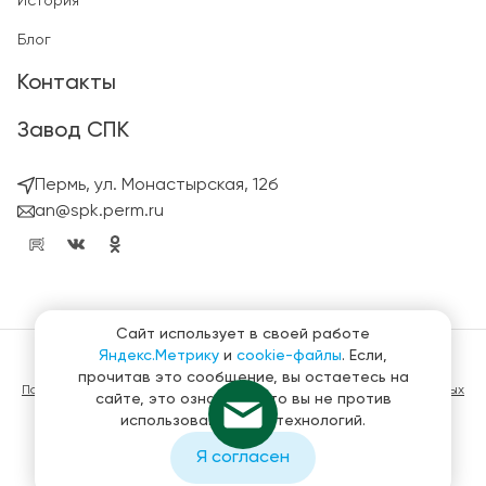
История
Блог
Контакты
Завод СПК
Пермь, ул. Монастырская, 12б
an@spk.perm.ru
Сайт использует в своей работе
Яндекс.Метрику
и
cookie-файлы
. Если,
© ГК СтройПанельКомплект 2023 – 2026
прочитав это сообщение, вы остаетесь на
Политика конфиденциальности в отношении обработки персональных
сайте, это означает, что вы не против
данных
использования этих технологий.
Материалы, представленные на сайте не являются публичной
офертой
Я согласен
Создание и продвижение сайтов