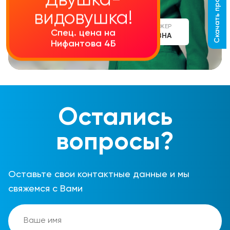
Скачать прайс-лист
Двушка-
видовушка!
СТАРШИЙ МЕНЕДЖЕР
Спец. цена на
АЛИНА СЕРГЕЕВНА
Нифантова 4Б
Остались
вопросы?
Оставьте свои контактные данные и мы
свяжемся с Вами