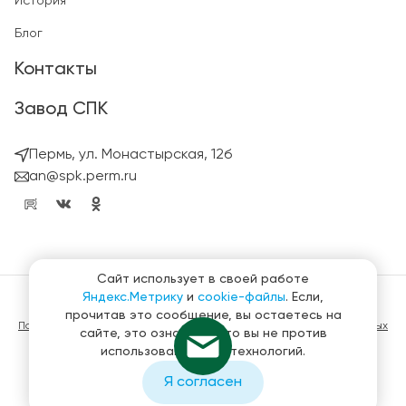
История
Блог
Контакты
Завод СПК
Пермь, ул. Монастырская, 12б
an@spk.perm.ru
Сайт использует в своей работе
Яндекс.Метрику
и
cookie-файлы
. Если,
© ГК СтройПанельКомплект 2023 – 2026
прочитав это сообщение, вы остаетесь на
Политика конфиденциальности в отношении обработки персональных
сайте, это означает, что вы не против
данных
использования этих технологий.
Материалы, представленные на сайте не являются публичной
офертой
Я согласен
Создание и продвижение сайтов