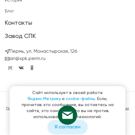
История
Блог
Контакты
Завод СПК
Пермь, ул. Монастырская, 12б
an@spk.perm.ru
Сайт использует в своей работе
Яндекс.Метрику
и
cookie-файлы
. Если,
© ГК СтройПанельКомплект 2023 – 2026
прочитав это сообщение, вы остаетесь на
Политика конфиденциальности в отношении обработки персональных
сайте, это означает, что вы не против
данных
использования этих технологий.
Материалы, представленные на сайте не являются публичной
офертой
Я согласен
Создание и продвижение сайтов