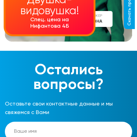
Скачать прайс-лист
Двушка-
видовушка!
СТАРШИЙ МЕНЕДЖЕР
Спец. цена на
АЛИНА СЕРГЕЕВНА
Нифантова 4Б
Остались
вопросы?
Оставьте свои контактные данные и мы
свяжемся с Вами