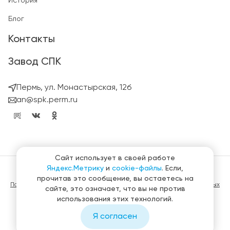
История
Блог
Контакты
Завод СПК
Пермь, ул. Монастырская, 12б
an@spk.perm.ru
Сайт использует в своей работе
Яндекс.Метрику
и
cookie-файлы
. Если,
© ГК СтройПанельКомплект 2023 – 2026
прочитав это сообщение, вы остаетесь на
Политика конфиденциальности в отношении обработки персональных
сайте, это означает, что вы не против
данных
использования этих технологий.
Материалы, представленные на сайте не являются публичной
офертой
Я согласен
Создание и продвижение сайтов