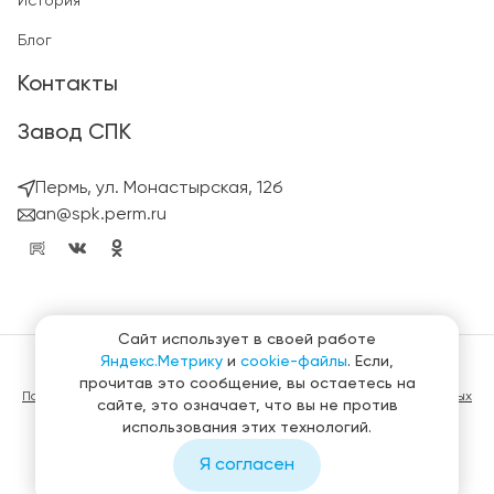
История
Блог
Контакты
Завод СПК
Пермь, ул. Монастырская, 12б
an@spk.perm.ru
Сайт использует в своей работе
Яндекс.Метрику
и
cookie-файлы
. Если,
© ГК СтройПанельКомплект 2023 – 2026
прочитав это сообщение, вы остаетесь на
Политика конфиденциальности в отношении обработки персональных
сайте, это означает, что вы не против
данных
использования этих технологий.
Материалы, представленные на сайте не являются публичной
офертой
Я согласен
Создание и продвижение сайтов