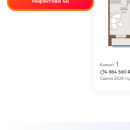
Нифантова 4Б
Нифантова 4Б
1
Комнат:
4 864 560 
Сдача 2028 го