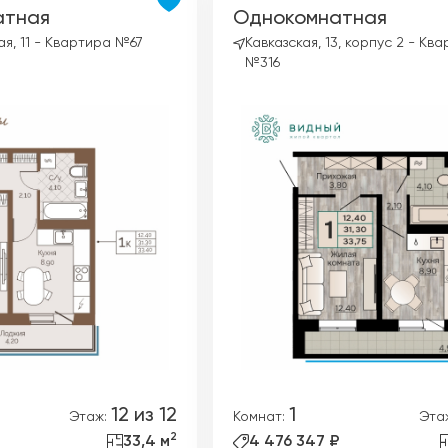
ные квартиры
атная
Однокомнатная
Рассрочка
я, 11 - Квартира №67
Кавказская, 13, корпус 2 - Кв
ные квартиры
Рассрочка 2.0
№316
ные квартиры
Отдай старое - постро
рхней Курье
Ипотека +
ндратово
ышка-2
джоникидзевском р-не (КамГЭС)
12 из 12
1
Этаж:
Комнат:
Эта
2
33,4 м
4 476 347 ₽