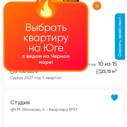
Скачать прайс-лист
Выбрать
Выбрать
квартиру
квартиру
на Юге
на Юге
с видом на Черное
с видом на Черное
море!
море!
Студия
10 из 15
Комнат:
Этаж:
2
3 938 653 ₽
25,15 м
Сдача 2027 год 3 квартал
Студия
Н.М. Яблокова, 4 - Квартира №57