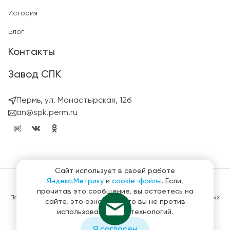
История
Блог
Контакты
Завод СПК
Пермь, ул. Монастырская, 12б
an@spk.perm.ru
Сайт использует в своей работе
Яндекс.Метрику
и
cookie-файлы
. Если,
© ГК СтройПанельКомплект 2023 – 2026
прочитав это сообщение, вы остаетесь на
Политика конфиденциальности в отношении обработки персональных
сайте, это означает, что вы не против
данных
использования этих технологий.
Материалы, представленные на сайте не являются публичной
офертой
Я согласен