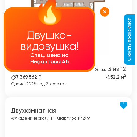
Скачать прайс-лист
Двушка-
Двушка-
видовушка!
видовушка!
Спец. цена на
Спец. цена на
Нифантова 4Б
Нифантова 4Б
2
3 из 12
Комнат:
Этаж:
2
7 369 562 ₽
52,2 м
Сдача 2028 год 2 квартал
Двухкомнатная
Академическая, 11 - Квартира №249