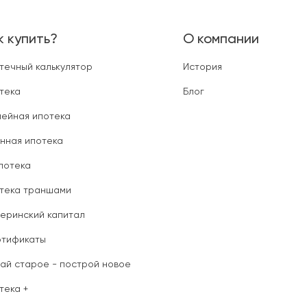
к купить?
О компании
течный калькулятор
История
тека
Блог
ейная ипотека
нная ипотека
ипотека
тека траншами
еринский капитал
тификаты
ай старое - построй новое
тека +