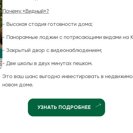
ные квартиры
Рассрочка
Почему «Видный»?
ные квартиры
Рассрочка 2.0
ные квартиры
- Высокая стадия готовности дома;
Отдай старое - постро
рхней Курье
Ипотека +
- Панорамные лоджии с потрясающими видами на К
ндратово
- Закрытый двор с видеонаблюдением;
ышка-2
джоникидзевском р-не (КамГЭС)
- Две школы в двух минутах пешком.
Это ваш шанс выгодно инвестировать в недвижимо
новом доме.
УЗНАТЬ ПОДРОБНЕЕ