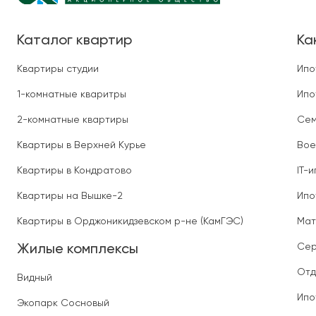
Каталог квартир
Ка
Квартиры студии
Ипо
1-комнатные кваритры
Ипо
2-комнатные квартиры
Сем
Квартиры в Верхней Курье
Вое
Квартиры в Кондратово
IT-
Квартиры на Вышке-2
Ипо
Квартиры в Орджоникидзевском р-не (КамГЭС)
Мат
Сер
Жилые комплексы
Отд
Видный
Ипо
Экопарк Сосновый