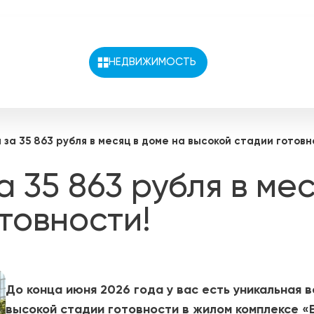
НЕДВИЖИМОСТЬ
ая недвижимость
Как купить?
за 35 863 рубля в месяц в доме на высокой стадии готовн
 недвижимость
Ипотечный калькулятор
Ипотека
 35 863 рубля в мес
ртир
Семейная ипотека
товности!
ии
Военная ипотека
вартиры
IT-ипотека
вартиры
Ипотека траншами
вартиры
Материнский капитал
До конца июня 2026 года у вас есть уникальная 
вартиры
высокой стадии готовности в жилом комплексе «В
Сертификаты