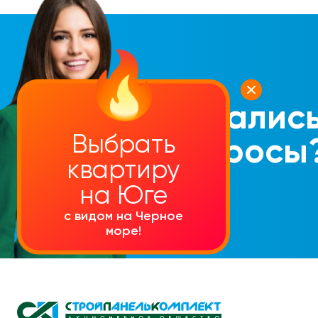
Осталис
Выбрать
вопросы
квартиру
на Юге
с видом на Черное
море!